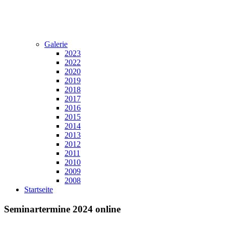
Galerie
2023
2022
2020
2019
2018
2017
2016
2015
2014
2013
2012
2011
2010
2009
2008
Startseite
Seminartermine 2024 online