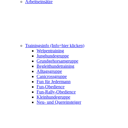
Arbeitseinsätze
Trainingsinfo (Info=hier klicken)
Welpentraining
Junghundegruppe
Grundgehorsamgruppe
Begleithundetraining
Alltagsgruppe
Canicrossgruppe
Fun für Jedermann
Fun-Obedience
Fun-Rally-Obedience
Kleinhundegruppe
Neu- und Quereinsteiger