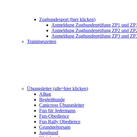
Zughundesport (hier klicken)
Anmeldung Zughundeprüfung ZP1 und ZP
Anmeldung Zughundeprüfung ZP2 und ZP
Anmeldung Zughundeprüfung ZP3 und ZP
Trainingszeiten
Übungsleiter (alle=hier klicken)
Alltag
Begleithunde
Canicross Übungsleiter
Fun für Jedermann
Fun-Obedience
Fun Rally Obedience
Grundgehorsam
Junghund