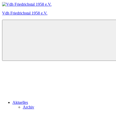
Zum
Inhalt
Vdh Friedrichstal 1958 e.V.
springen
Der
Verein
der
Hundefreunde
Friedrichstal
stellt
sich
vor
Aktuelles
Archiv