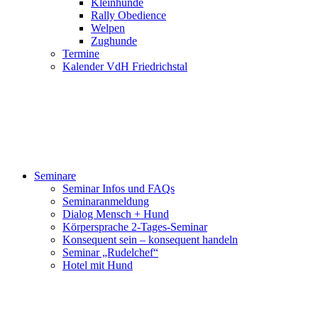
Kleinhunde
Rally Obedience
Welpen
Zughunde
Termine
Kalender VdH Friedrichstal
Seminare
Seminar Infos und FAQs
Seminaranmeldung
Dialog Mensch + Hund
Körpersprache 2-Tages-Seminar
Konsequent sein – konsequent handeln
Seminar „Rudelchef“
Hotel mit Hund