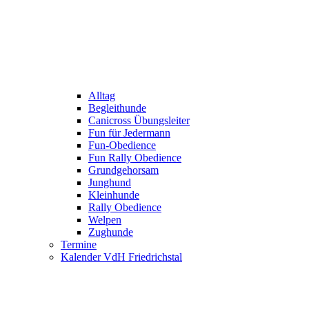
Alltag
Begleithunde
Canicross Übungsleiter
Fun für Jedermann
Fun-Obedience
Fun Rally Obedience
Grundgehorsam
Junghund
Kleinhunde
Rally Obedience
Welpen
Zughunde
Termine
Kalender VdH Friedrichstal