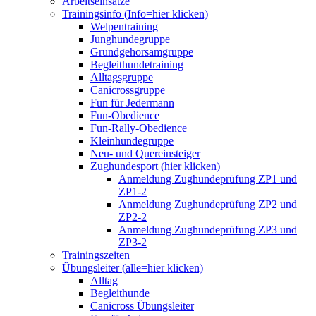
Arbeitseinsätze
Trainingsinfo (Info=hier klicken)
Welpentraining
Junghundegruppe
Grundgehorsamgruppe
Begleithundetraining
Alltagsgruppe
Canicrossgruppe
Fun für Jedermann
Fun-Obedience
Fun-Rally-Obedience
Kleinhundegruppe
Neu- und Quereinsteiger
Zughundesport (hier klicken)
Anmeldung Zughundeprüfung ZP1 und
ZP1-2
Anmeldung Zughundeprüfung ZP2 und
ZP2-2
Anmeldung Zughundeprüfung ZP3 und
ZP3-2
Trainingszeiten
Übungsleiter (alle=hier klicken)
Alltag
Begleithunde
Canicross Übungsleiter