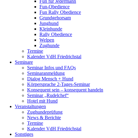
Fun für Jedermann
Fun-Obedience
Fun Rally Obedience
Grundgehorsam
Junghund
Kleinhunde
Rally Obedience
Welpen
Zughunde
Termine
Kalender VdH Friedrichstal
Seminare
Seminar Infos und FAQs
Seminaranmeldung
Dialog Mensch + Hund
Körpersprache 2-Tages-Seminar
Konsequent sein – konsequent handeln
Seminar „Rudelchef“
Hotel mit Hund
Veranstaltungen
Zughundeprüfung
News & Berichte
Termine
Kalender VdH Friedrichstal
Sonstiges