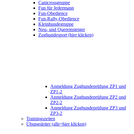
Canicrossgruppe
Fun für Jedermann
Fun-Obedience
Fun-Rally-Obedience
Kleinhundegruppe
Neu- und Quereinsteiger
Zughundesport (hier klicken)
Anmeldung Zughundeprüfung ZP1 und
ZP1-2
Anmeldung Zughundeprüfung ZP2 und
ZP2-2
Anmeldung Zughundeprüfung ZP3 und
ZP3-2
Trainingszeiten
Übungsleiter (alle=hier klicken)