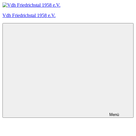
Zum
Inhalt
Vdh Friedrichstal 1958 e.V.
springen
Der
Verein
der
Hundefreunde
Friedrichstal
stellt
sich
vor
Menü