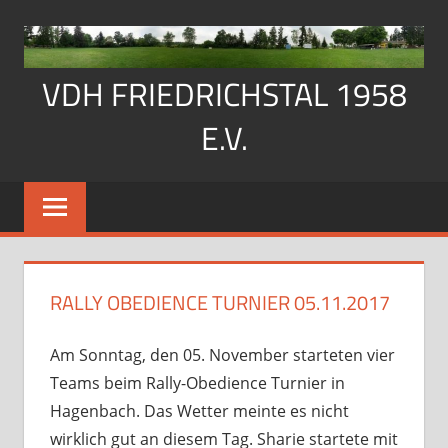
Zum
Inhalt
springen
VDH FRIEDRICHSTAL 1958
E.V.
Der
Verein
der
Hundefreunde
Friedrichstal
RALLY OBEDIENCE TURNIER 05.11.2017
stellt
sich
Am Sonntag, den 05. November starteten vier
vor
Teams beim Rally-Obedience Turnier in
Hagenbach. Das Wetter meinte es nicht
wirklich gut an diesem Tag. Sharie startete mit