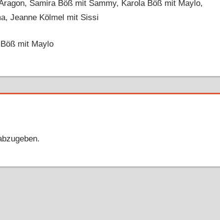
t Aragon, Samira Böß mit Sammy, Karola Böß mit Maylo,
ma, Jeanne Kölmel mit Sissi
 Böß mit Maylo
abzugeben.