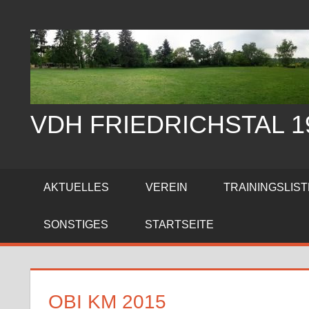
Zum
Inhalt
springen
VDH FRIEDRICHSTAL 19
Der
Verein
AKTUELLES
VEREIN
TRAININGSLIS
der
Hundefreunde
SONSTIGES
STARTSEITE
Friedrichstal
stellt
sich
vor
OBI KM 2015