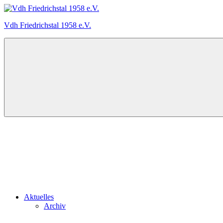
Zum
Inhalt
Vdh Friedrichstal 1958 e.V.
springen
Der
Verein
der
Hundefreunde
Friedrichstal
stellt
sich
vor
Aktuelles
Archiv