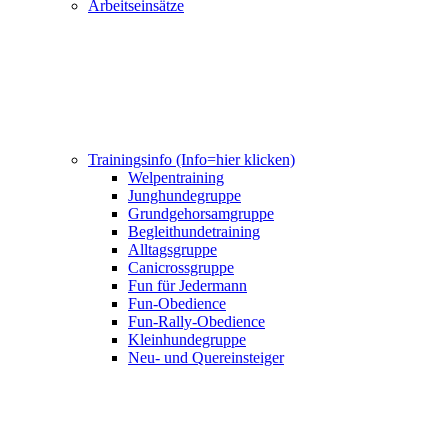
Arbeitseinsätze
Trainingsinfo (Info=hier klicken)
Welpentraining
Junghundegruppe
Grundgehorsamgruppe
Begleithundetraining
Alltagsgruppe
Canicrossgruppe
Fun für Jedermann
Fun-Obedience
Fun-Rally-Obedience
Kleinhundegruppe
Neu- und Quereinsteiger