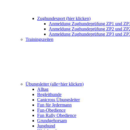
Zughundesport (hier klicken)
Anmeldung Zughundeprüfung ZP1 und ZP
Anmeldung Zughundeprüfung ZP2 und ZP
Anmeldung Zughundeprüfung ZP3 und ZP
Trainingszeiten
Übungsleiter (alle=hier klicken)
Alltag
Begleithunde
Canicross Übungsleiter
Fun für Jedermann
Fun-Obedience
Fun Rally Obedience
Grundgehorsam
Junghund