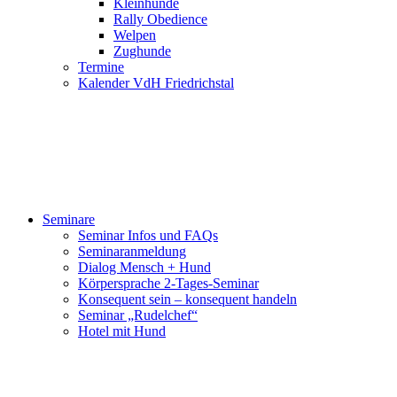
Kleinhunde
Rally Obedience
Welpen
Zughunde
Termine
Kalender VdH Friedrichstal
Seminare
Seminar Infos und FAQs
Seminaranmeldung
Dialog Mensch + Hund
Körpersprache 2-Tages-Seminar
Konsequent sein – konsequent handeln
Seminar „Rudelchef“
Hotel mit Hund