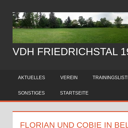
Zum
Inhalt
springen
VDH FRIEDRICHSTAL 19
Der
Verein
AKTUELLES
VEREIN
TRAININGSLIS
der
Hundefreunde
SONSTIGES
STARTSEITE
Friedrichstal
stellt
sich
vor
FLORIAN UND COBIE IN B