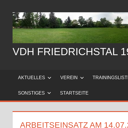
Zum
Inhalt
springen
VDH FRIEDRICHSTAL 19
Der
Verein
AKTUELLES
VEREIN
TRAININGSLIS
der
Hundefreunde
SONSTIGES
STARTSEITE
Friedrichstal
stellt
sich
vor
ARBEITSEINSATZ AM 14.07.