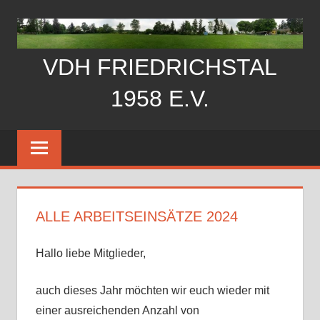
Zum
Inhalt
springen
VDH FRIEDRICHSTAL
1958 E.V.
Der
Verein
der
Hundefreunde
Friedrichstal
ALLE ARBEITSEINSÄTZE 2024
stellt
sich
Hallo liebe Mitglieder,
vor
auch dieses Jahr möchten wir euch wieder mit
einer ausreichenden Anzahl von