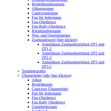
Begleithundetraining
Alltagsgruppe
Canicrossgruppe
Fun für Jedermann
Fun-Obedience
Fun-Rally-Obedience
Kleinhundegruppe
Neu- und Quereinsteiger
Zughundesport (hier klicken)
Anmeldung Zughundeprüfung ZP1 und
ZP1-2
Anmeldung Zughundeprüfung ZP2 und
ZP2-2
Anmeldung Zughundeprüfung ZP3 und
ZP3-2
Trainingszeiten
Übungsleiter (alle=hier klicken)
Alltag
Begleithunde
Canicross Übungsleiter
Fun für Jedermann
Fun-Obedience
Fun Rally Obedience
Grundgehorsam