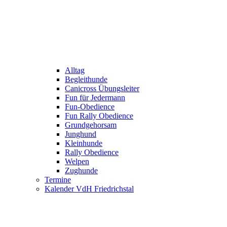
Alltag
Begleithunde
Canicross Übungsleiter
Fun für Jedermann
Fun-Obedience
Fun Rally Obedience
Grundgehorsam
Junghund
Kleinhunde
Rally Obedience
Welpen
Zughunde
Termine
Kalender VdH Friedrichstal