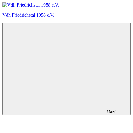
Zum
Inhalt
Vdh Friedrichstal 1958 e.V.
springen
Der
Verein
der
Hundefreunde
Friedrichstal
stellt
sich
vor
Menü