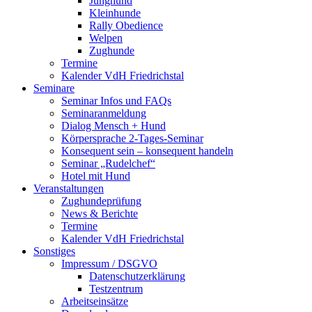
Junghund
Kleinhunde
Rally Obedience
Welpen
Zughunde
Termine
Kalender VdH Friedrichstal
Seminare
Seminar Infos und FAQs
Seminaranmeldung
Dialog Mensch + Hund
Körpersprache 2-Tages-Seminar
Konsequent sein – konsequent handeln
Seminar „Rudelchef“
Hotel mit Hund
Veranstaltungen
Zughundeprüfung
News & Berichte
Termine
Kalender VdH Friedrichstal
Sonstiges
Impressum / DSGVO
Datenschutzerklärung
Testzentrum
Arbeitseinsätze