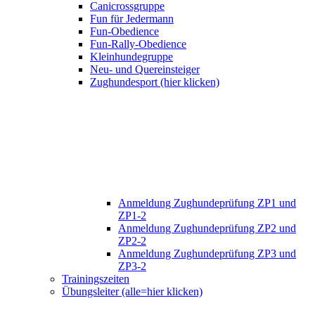
Canicrossgruppe
Fun für Jedermann
Fun-Obedience
Fun-Rally-Obedience
Kleinhundegruppe
Neu- und Quereinsteiger
Zughundesport (hier klicken)
Anmeldung Zughundeprüfung ZP1 und
ZP1-2
Anmeldung Zughundeprüfung ZP2 und
ZP2-2
Anmeldung Zughundeprüfung ZP3 und
ZP3-2
Trainingszeiten
Übungsleiter (alle=hier klicken)