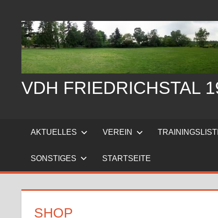
Zum
Inhalt
springen
VDH FRIEDRICHSTAL 19
Der
Verein
AKTUELLES
VEREIN
TRAININGSLIS
der
Hundefreunde
SONSTIGES
STARTSEITE
Friedrichstal
stellt
sich
vor
SHOP