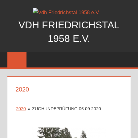
Zum
Inhalt
springen
VDH FRIEDRICHSTAL
1958 E.V.
Der
Verein
der
Hundefreunde
Friedrichstal
2020
stellt
sich
vor
2020
»
ZUGHUNDEPRÜFUNG 06.09.2020