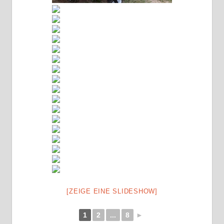
[ZEIGE EINE SLIDESHOW]
1
2
...
8
►