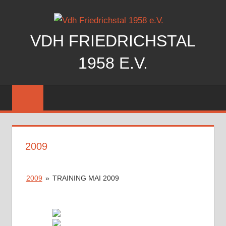
Zum
Inhalt
springen
VDH FRIEDRICHSTAL
1958 E.V.
Der
Verein
der
Hundefreunde
Friedrichstal
2009
stellt
sich
vor
2009
»
TRAINING MAI 2009